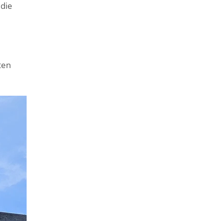
 die
ten