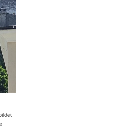
ildet
ne