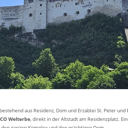
estehend aus Residenz, Dom und Erzabtei St. Peter und b
CO Welterbe
, direkt in der Altstadt am Residenzplatz. Ei
h den ganzen Komplex und den prächtigen Dom.