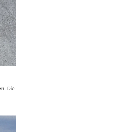
en
. Die