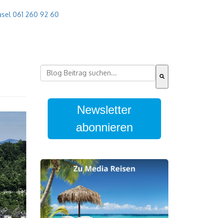
sel 061 260 92 60
Dies ist ein Suchfeld mit einer automatischen
Es gibt keine Vorschläge, da das Suchfeld leer 
Newsletter
abonnieren