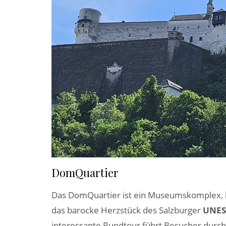
DomQuartier
Das DomQuartier ist ein Museumskomplex, b
das barocke Herzstück des Salzburger
UNES
interessante Rundtour führt Besucher durc