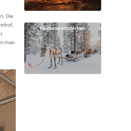
n. Die
hnhof,
er
ann man